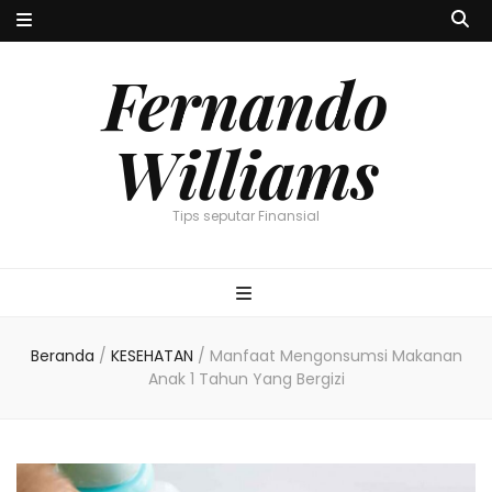
Fernando
Williams
Tips seputar Finansial
Beranda
/
KESEHATAN
/
Manfaat Mengonsumsi Makanan
Anak 1 Tahun Yang Bergizi