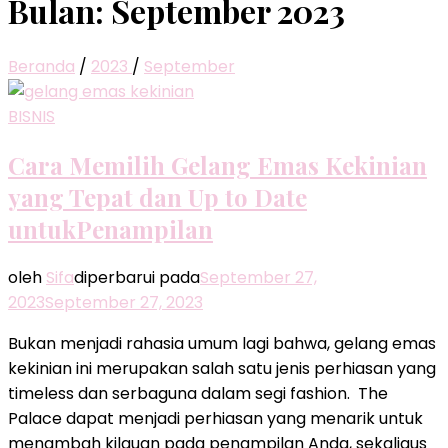
Bulan:
September 2023
Beranda
/
2023
/
September
BISNIS
Cara Memilih Gelang Emas Kekinian
yang Tepat dan Up to Date
untukPenampilan
oleh
Sifa
diperbarui pada
September 27,
2023
September 27, 2023
Bukan menjadi rahasia umum lagi bahwa, gelang emas
kekinian ini merupakan salah satu jenis perhiasan yang
timeless dan serbaguna dalam segi fashion. The
Palace dapat menjadi perhiasan yang menarik untuk
menambah kilauan pada penampilan Anda, sekaligus