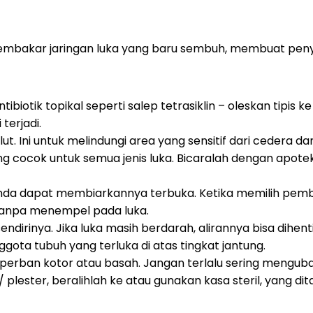
membakar jaringan luka yang baru sembuh, membuat peny
tik topikal seperti salep tetrasiklin – oleskan tipis ke l
terjadi.
t. Ini untuk melindungi area yang sensitif dari cedera d
g cocok untuk semua jenis luka. Bicaralah dengan apote
Anda dapat membiarkannya terbuka. Ketika memilih pembal
anpa menempel pada luka.
sendirinya. Jika luka masih berdarah, alirannya bisa d
gota tubuh yang terluka di atas tingkat jantung.
ali perban kotor atau basah. Jangan terlalu sering mengu
plester, beralihlah ke atau gunakan kasa steril, yang di