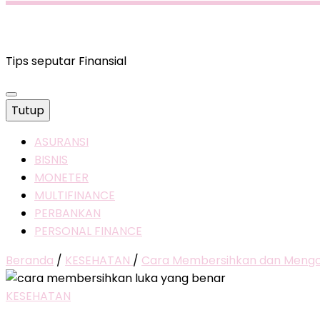
Tips seputar Finansial
Tutup
ASURANSI
BISNIS
MONETER
MULTIFINANCE
PERBANKAN
PERSONAL FINANCE
Beranda
/
KESEHATAN
/
Cara Membersihkan dan Mengob
KESEHATAN