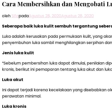
Cara Membersihkan dan Mengobati Lu
oleh
Sifa
pada
Agustus 28, 2020
Agustus 28, 2020
Seberapa baik luka kulit sembuh tergantung seb
Luka adalah kerusakan pada permukaan kulit, yang ak
penyembuhan luka sambil menghilangkan serpihan da
Jenis luka kulit
“Sebelum pembersihan luka dapat dimulai, penilaian di
kronis, berikut ini pemaparan tentang luka akut dan luka 
Luka akut
Ini dapat terjadi karena kecelakaan yang disebabkan
perawatan minimal.
Luka kronis