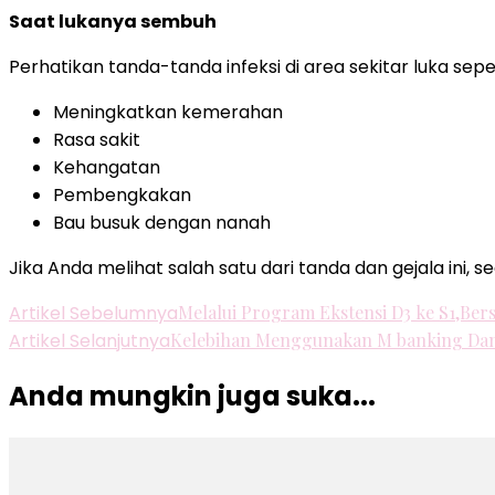
Saat lukanya sembuh
Perhatikan tanda-tanda infeksi di area sekitar luka seper
Meningkatkan kemerahan
Rasa sakit
Kehangatan
Pembengkakan
Bau busuk dengan nanah
Jika Anda melihat salah satu dari tanda dan gejala ini,
Navigasi
Artikel Sebelumnya
Melalui Program Ekstensi D3 ke S1,Ber
Artikel Selanjutnya
Kelebihan Menggunakan M banking D
Artikel
Anda mungkin juga suka...