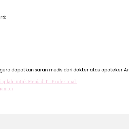
ti:
 segera dapatkan saran medis dari dokter atau apoteker A
siaplah untuk Menjadi IT Profesional
anamon