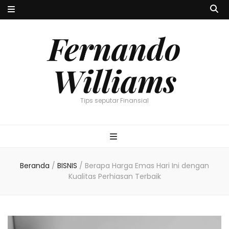
Fernando
Williams
Tips seputar Finansial
Beranda
/
BISNIS
/
Berapa Harga Emas Hari Ini dengan
Kualitas Perhiasan Terbaik