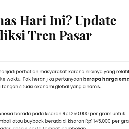
as Hari Ini? Update
iksi Tren Pasar
njadi perhatian masyarakat karena nilainya yang relati
 ke waktu. Tak heran jika pertanyaan
berapa harga em
 tengah situasi ekonomi global yang dinamis.
donesia berada pada kisaran Rp1.250.000 per gram untuk
mbali atau buyback berada di kisaran Rp1.145.000 per gr
kadar, desain, serta tempat pembelian.