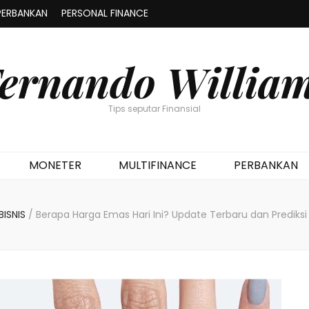
PERBANKAN
PERSONAL FINANCE
ernando Willia
Tips seputar Finansial
MONETER
MULTIFINANCE
PERBANKAN
BISNIS
/
Berapa Harga Emas Hari Ini? Update Terbaru dan Prediksi