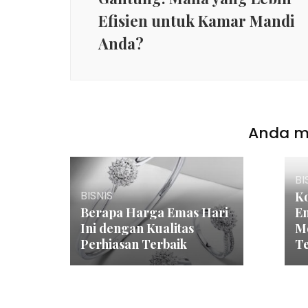
Efisien untuk Kamar Mandi
Anda?
Anda mu
BI
BISNIS
Ko
Berapa Harga Emas Hari
E
Ini dengan Kualitas
M
Perhiasan Terbaik
T