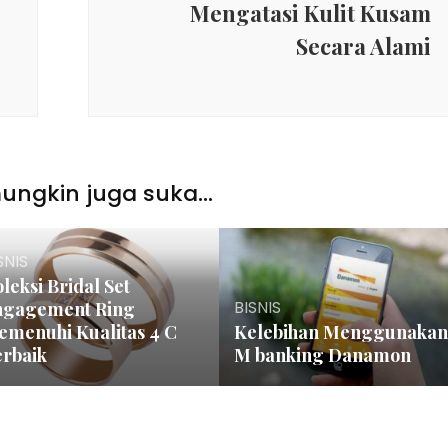
Mengatasi Kulit Kusam
Secara Alami
ngkin juga suka...
SNIS
leksi Bridal Set
BISNIS
ngagement Ring
emenuhi Kualitas 4 C
Kelebihan Menggunakan
erbaik
M banking Danamon