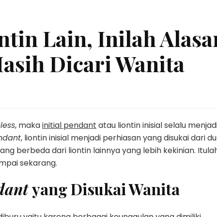
tin Lain, Inilah Alasa
Masih Dicari Wanita
less
, maka
initial pendant
atau liontin inisial selalu menjad
endant
, liontin inisial menjadi perhiasan yang disukai dari du
ng berbeda dari liontin lainnya yang lebih kekinian. Itula
ampai sekarang.
ndant
yang Disukai Wanita
diburu yaitu karena berbagai keunggulan yang dimiliki.