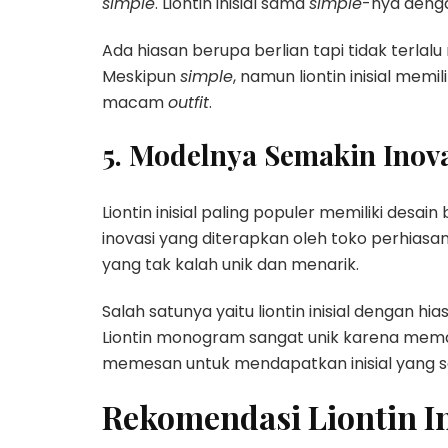
simple
. Liontin inisial sama
simple
-nya denga
Ada hiasan berupa berlian tapi tidak terlal
Meskipun
simple
, namun liontin inisial mem
macam
outfit
.
5. Modelnya Semakin Inova
Liontin inisial paling populer memiliki desa
inovasi yang diterapkan oleh toko perhiasa
yang tak kalah unik dan menarik.
Salah satunya yaitu liontin inisial dengan hia
Liontin monogram sangat unik karena mema
memesan untuk mendapatkan inisial yang se
Rekomendasi Liontin In