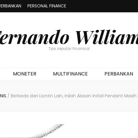
PERBANKAN
PERSONAL FINANCE
ernando Willia
Tips seputar Finansial
MONETER
MULTIFINANCE
PERBANKAN
SNIS
/
Berbeda dari Liontin Lain, Inilah Alasan Initial Pendant Masih