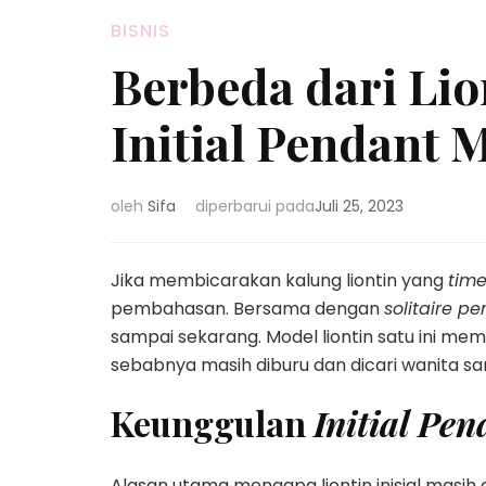
BISNIS
Berbeda dari Lion
Initial Pendant 
oleh
Sifa
diperbarui pada
Juli 25, 2023
Jika membicarakan kalung liontin yang
time
pembahasan. Bersama dengan
solitaire p
sampai sekarang. Model liontin satu ini mema
sebabnya masih diburu dan dicari wanita s
Keunggulan
Initial Pe
Alasan utama mengapa liontin inisial masih 