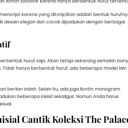
n liontin
solitaire
karena hanya berbentuk huruf tertent
u menonjol karena yang ditonjolkan adalah bentuk hurufny
iliki desain elegan dan cocok dipadukan dengan berbagai
tif
in berbentuk huruf saja. Akan tetapi sekarang semakin ban
n. Tidak hanya berbentuk huruf, ada beberapa model lain
san berlian indah. Selain itu, ada juga liontin monogram.
dukan beberapa inisial sekaligus. Namun Anda harus
suai.
isial Cantik Koleksi The Palac