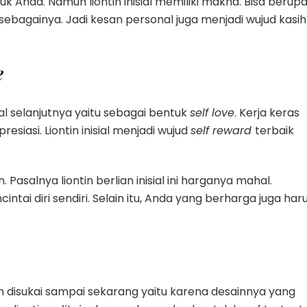
uk Anda. Namun liontin inisial memiliki makna. Bisa berup
in sebagainya. Jadi kesan personal juga menjadi wujud kasih
e
sial selanjutnya yaitu sebagai bentuk
self love
. Kerja keras
esiasi. Liontin inisial menjadi wujud
self reward
terbaik
an. Pasalnya liontin berlian inisial ini harganya mahal.
i diri sendiri. Selain itu, Anda yang berharga juga har
 disukai sampai sekarang yaitu karena desainnya yang