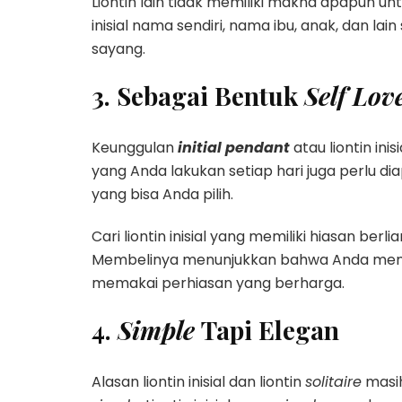
Liontin lain tidak memiliki makna apapun unt
inisial nama sendiri, nama ibu, anak, dan la
sayang.
3. Sebagai Bentuk
Self Lov
Keunggulan
initial pendant
atau liontin ini
yang Anda lakukan setiap hari juga perlu diapr
yang bisa Anda pilih.
Cari liontin inisial yang memiliki hiasan berli
Membelinya menunjukkan bahwa Anda mencinta
memakai perhiasan yang berharga.
4.
Simple
Tapi Elegan
Alasan liontin inisial dan liontin
solitaire
masih