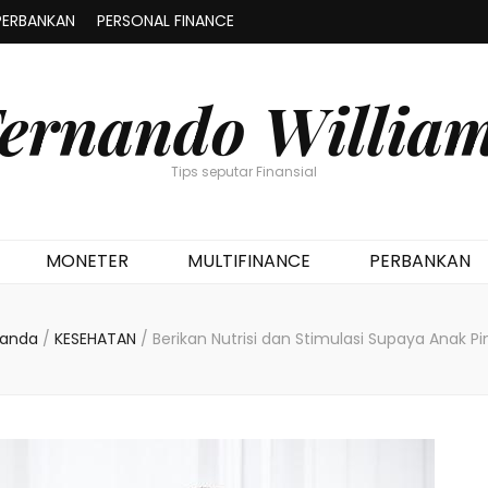
PERBANKAN
PERSONAL FINANCE
ernando Willia
Tips seputar Finansial
MONETER
MULTIFINANCE
PERBANKAN
randa
/
KESEHATAN
/
Berikan Nutrisi dan Stimulasi Supaya Anak Pi