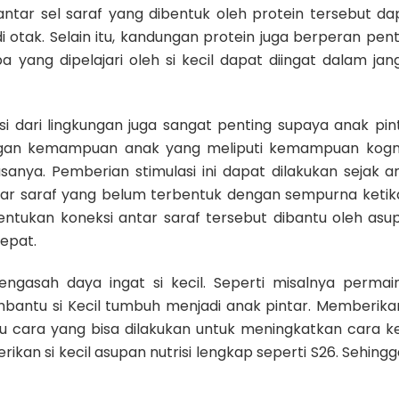
antar sel saraf yang dibentuk oleh protein tersebut da
otak. Selain itu, kandungan protein juga berperan pent
ang dipelajari oleh si kecil dapat diingat dalam jan
asi dari lingkungan juga sangat penting
supaya anak pin
angan kemampuan anak yang meliputi kemampuan kognit
ya. Pemberian stimulasi ini dapat dilakukan sejak a
ntar saraf yang belum terbentuk dengan sempurna ketika
ntukan koneksi antar saraf tersebut dibantu oleh asu
tepat.
gasah daya ingat si kecil. Seperti misalnya permai
antu si Kecil tumbuh menjadi anak pintar. Memberikan
atu cara yang bisa dilakukan untuk meningkatkan cara ke
ikan si kecil asupan nutrisi lengkap seperti S26. Sehingg