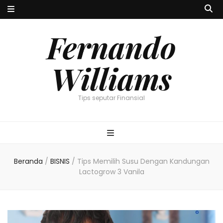
Fernando
Williams
Tips seputar Finansial
Beranda
/
BISNIS
/
Tips Memilih Susu Dengan Kandungan
Lactogrow 3 Vanila