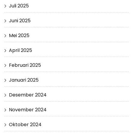
Juli 2025
Juni 2025
Mei 2025
April 2025
Februari 2025
Januari 2025
Desember 2024
November 2024
Oktober 2024