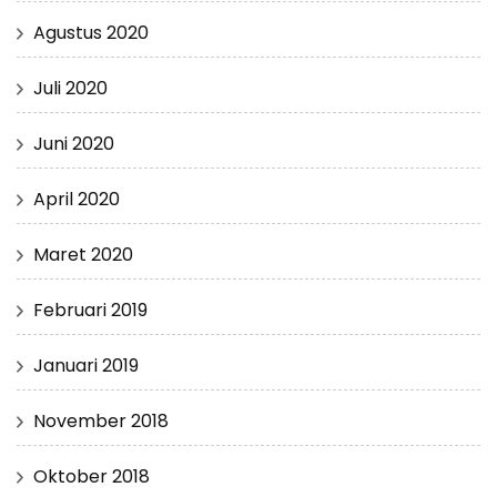
Agustus 2020
Juli 2020
Juni 2020
April 2020
Maret 2020
Februari 2019
Januari 2019
November 2018
Oktober 2018