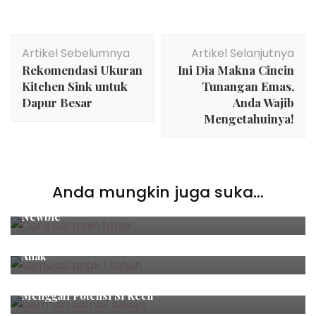
Navigasi
Artikel Sebelumnya
Artikel Selanjutnya
Artikel
Rekomendasi Ukuran
Ini Dia Makna Cincin
Kitchen Sink untuk
Tunangan Emas,
Dapur Besar
Anda Wajib
Mengetahuinya!
BISNIS
Anda mungkin juga suka...
Mudah & Aman! Ini 5 Cara Bermain Forex Untuk
Newbie
BISNIS
Stimulasi Tepat untuk Meningkatkan Kecerdasan
Anak
BISNIS
Inovasi Edukatif Bermain Sambil Belajar untuk
Menggali Potensi Si Kecil