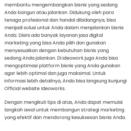
membantu mengembangkan bisnis yang sedang
Anda bangun atau jalankan. Didukung oleh para
tenaga profesional dan handal dibidangnya, bisa
menjadi solusi untuk Anda dalam menjalankan bisnis
Anda. Disini ada banyak layanan jasa digital
marketing yang bisa Anda pilih dan gunakan
menyesuaikan dengan kebutuhan bisnis yang
sedang Anda jalankan. Di ideowork juga Anda bisa
mengoptimasi platform bisnis yang Anda gunakan
agar lebih optimal dan juga maksimal. Untuk
informasi lebih detailnya, Anda bisa langsung kunjungi
Official website Ideoworks.
Dengan mengikuti tips di atas, Anda dapat memulai
langkah awal untuk membangun strategi marketing
yang efektif dan mendorong kesuksesan bisnis Anda.