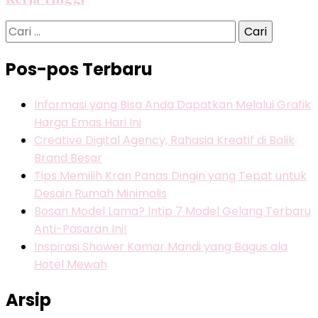
Cari
untuk:
Pos-pos Terbaru
Informasi yang Bisa Anda Dapatkan Melalui Grafik
Harga Emas Hari Ini
Creative Digital Agency, Rahasia Kreatif di Balik
Brand Besar
Tips Memilih Kran Panas Dingin yang Tepat untuk
Desain Rumah Minimalis
Bosan Model Lama? Intip 7 Model Gelang Terbaru
Anti-Pasaran Ini!
Inspirasi Shower Kamar Mandi yang Bagus ala
Hotel Mewah
Arsip