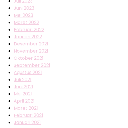
Juli 2023
Juni 2023
Mei 2023
Maret 2022
Februari 2022
Januari 2022
Desember 2021
November 2021
Oktober 2021
September 2021
Agustus 2021
Juli 2021
Juni 2021
Mei 2021
April 2021
Maret 2021
Februari 2021
Januari 2021