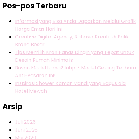
Pos-pos Terbaru
Informasi yang Bisa Anda Dapatkan Melalui Grafik
Harga Emas Hari Ini
Creative Digital Agency, Rahasia Kreatif di Balik
Brand Besar
Tips Memilih Kran Panas Dingin yang Tepat untuk
Desain Rumah Minimalis
Bosan Model Lama? Intip 7 Model Gelang Terbaru
Anti-Pasaran Ini!
Inspirasi Shower Kamar Mandi yang Bagus ala
Hotel Mewah
Arsip
Juli 2026
Juni 2026
Mei 2026