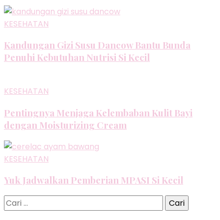
KESEHATAN
Kandungan Gizi Susu Dancow Bantu Bunda
Penuhi Kebutuhan Nutrisi Si Kecil
KESEHATAN
Pentingnya Menjaga Kelembaban Kulit Bayi
dengan Moisturizing Cream
KESEHATAN
Yuk Jadwalkan Pemberian MPASI Si Kecil
Cari
untuk: