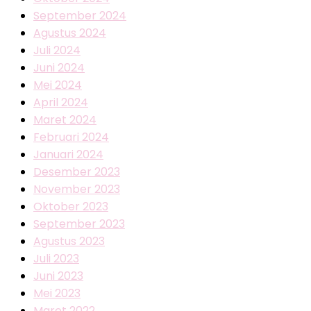
September 2024
Agustus 2024
Juli 2024
Juni 2024
Mei 2024
April 2024
Maret 2024
Februari 2024
Januari 2024
Desember 2023
November 2023
Oktober 2023
September 2023
Agustus 2023
Juli 2023
Juni 2023
Mei 2023
Maret 2022