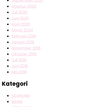
September 2020
Agustus 2020
Juli 2020
Juni 2020
April 2020
Maret 2020
Februari 2019
Januari 2019
November 2018
Oktober 2018
Juli 2018
Juni 2018
Mei 2018
Kategori
ASURANSI
BISNIS