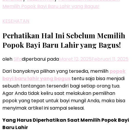
Memilih Popok Bayi Baru Lahir yang Bagus!
KESEHATAN
Perhatikan Hal Ini Sebelum Memilih
Popok Bayi Baru Lahir yang Bagus!
oleh
Sifa
diperbarui pada
Maret 12, 2025
Februari 11, 2025
Dari banyaknya pilihan yang tersedia, memilih
popok
bayi baru lahir yang bagus
tentu saja bisa menjadi
sebuah tantangan tersendiri bagi setiap orang tua.
Agar Anda tidak keliru saat melakukan pemilihan
popok yang tepat untuk bayi mungil Anda, maka bisa
menyimak artikel ini sampai selesai.
Yang Harus Diperhatikan Saat Memilih Popok Bayi
Baru Lahir