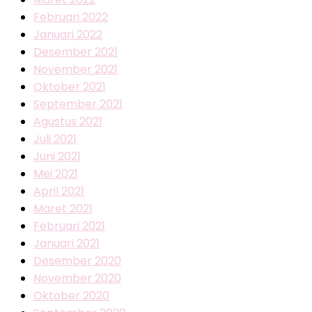
Februari 2022
Januari 2022
Desember 2021
November 2021
Oktober 2021
September 2021
Agustus 2021
Juli 2021
Juni 2021
Mei 2021
April 2021
Maret 2021
Februari 2021
Januari 2021
Desember 2020
November 2020
Oktober 2020