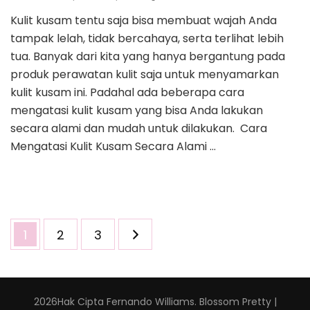
Kulit kusam tentu saja bisa membuat wajah Anda
tampak lelah, tidak bercahaya, serta terlihat lebih
tua. Banyak dari kita yang hanya bergantung pada
produk perawatan kulit saja untuk menyamarkan
kulit kusam ini. Padahal ada beberapa cara
mengatasi kulit kusam yang bisa Anda lakukan
secara alami dan mudah untuk dilakukan. Cara
Mengatasi Kulit Kusam Secara Alami …
Navigasi
Halaman
Halaman
Halaman
1
2
3
pos
2026Hak Cipta
Fernando Williams
.
Blossom Pretty |